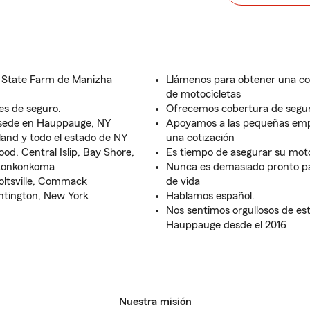
e State Farm de Manizha
Llámenos para obtener una cot
de motocicletas
es de seguro.
Ofrecemos cobertura de seguro
 sede en Hauppauge, NY
Apoyamos a las pequeñas emp
sland y todo el estado de NY
una cotización
d, Central Islip, Bay Shore,
Es tiempo de asegurar su mot
 Ronkonkoma
Nunca es demasiado pronto par
oltsville, Commack
de vida
untington, New York
Hablamos español.
Nos sentimos orgullosos de est
Hauppauge desde el 2016
Nuestra misión