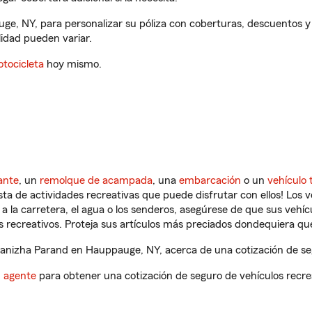
e, NY, para personalizar su póliza con coberturas, descuentos 
ilidad pueden variar.
tocicleta
hoy mismo.
ante
, un
remolque de acampada
, una
embarcación
o un
vehículo 
ista de actividades recreativas que puede disfrutar con ellos! Los 
a la carretera, el agua o los senderos, asegúrese de que sus vehí
 recreativos. Proteja sus artículos más preciados dondequiera qu
nizha Parand en Hauppauge, NY, acerca de una cotización de seg
n agente
para obtener una cotización de seguro de vehículos recre