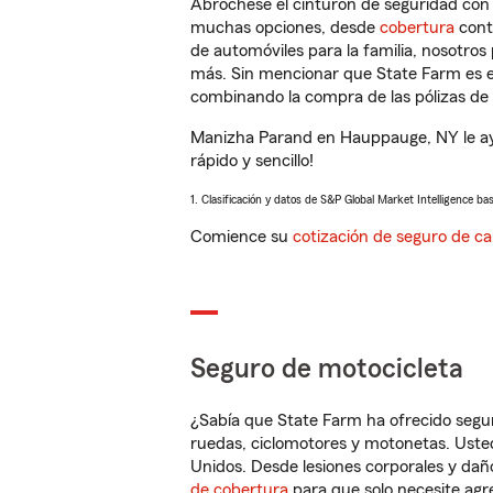
Abróchese el cinturón de seguridad co
muchas opciones, desde
cobertura
con
de automóviles para la familia, nosotro
más. Sin mencionar que State Farm es e
combinando la compra de las pólizas de 
Manizha Parand en Hauppauge, NY le ay
rápido y sencillo!
1. Clasificación y datos de S&P Global Market Intelligence ba
Comience su
cotización de seguro de ca
Seguro de motocicleta
¿Sabía que State Farm ha ofrecido segu
ruedas, ciclomotores y motonetas. Usted
Unidos. Desde lesiones corporales y dañ
de cobertura
para que solo necesite agre