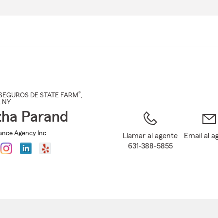
Pasar
al
contenido
principal
®
SEGUROS DE STATE FARM
,
, NY
ha Parand
ance Agency Inc
Llamar al agente
Email al a
631-388-5855