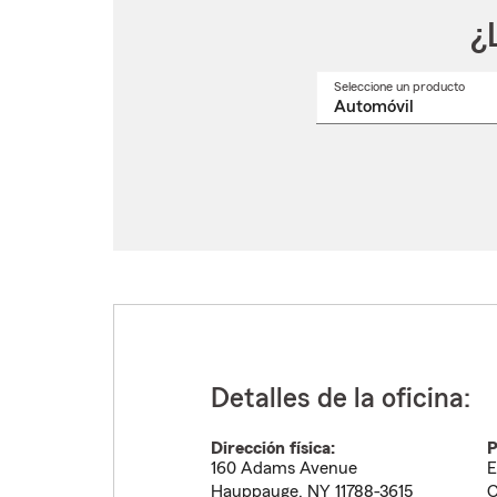
¿
Seleccione un producto
Selec
un
nomb
de
produ
del
menú
despl
Detalles de la oficina:
Dirección física:
P
160 Adams Avenue
E
Hauppauge
,
NY
11788-3615
C