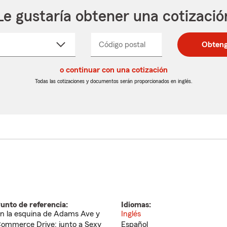
Le gustaría obtener una cotizació
cione
Código postal
Ingresa
Ingresa
Obteng
_____
un
un
re
código
código
cto
o continuar con una cotización
postal
postal
de
de
Todas las cotizaciones y documentos serán proporcionados en inglés.
egable
5
5
dígitos
dígitos
unto de referencia:
Idiomas:
n la esquina de Adams Ave y
Inglés
ommerce Drive; junto a Sexy
Español