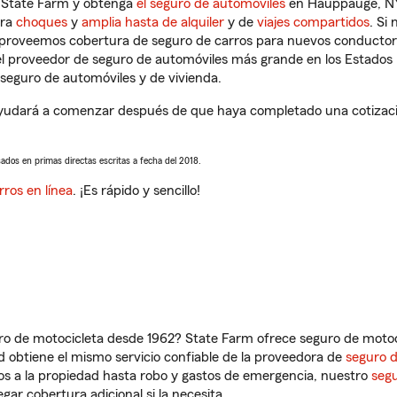
n State Farm y obtenga
el seguro de automóviles
en Hauppauge, NY 
tra
choques
y
amplia hasta de alquiler
y de
viajes compartidos
. Si
s proveemos cobertura de seguro de carros para nuevos conductores
l proveedor de seguro de automóviles más grande en los Estados
seguro de automóviles y de vivienda.
udará a comenzar después de que haya completado una cotización
sados en primas directas escritas a fecha del 2018.
rros en línea
. ¡Es rápido y sencillo!
ro de motocicleta desde 1962? State Farm ofrece seguro de motoci
 obtiene el mismo servicio confiable de la proveedora de
seguro 
os a la propiedad hasta robo y gastos de emergencia, nuestro
segu
gar cobertura adicional si la necesita.