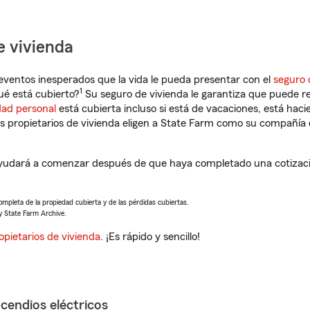
e vivienda
eventos inesperados que la vida le pueda presentar con el
seguro 
1
é está cubierto?
Su seguro de vivienda le garantiza que puede re
dad personal
está cubierta incluso si está de vacaciones, está haci
propietarios de vivienda eligen a State Farm como su compañía 
udará a comenzar después de que haya completado una cotizació
completa de la propiedad cubierta y de las pérdidas cubiertas.
y State Farm Archive.
opietarios de vivienda
. ¡Es rápido y sencillo!
ncendios eléctricos